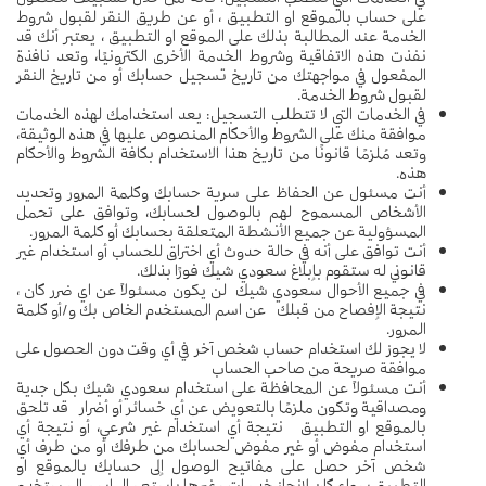
على حساب بالموقع او التطبيق ، أو عن طريق النقر لقبول شروط
الخدمة عند المطالبة بذلك على الموقع او التطبيق ، يعتبر أنك قد
نفذت هذه الاتفاقية وشروط الخدمة الأخرى الكترونيًا، وتعد نافذة
المفعول في مواجهتك من تاريخ تسجيل حسابك أو من تاريخ النقر
لقبول شروط الخدمة.
في الخدمات التي لا تتطلب التسجيل: يعد استخدامك لهذه الخدمات
موافقة منك على الشروط والأحكام المنصوص عليها في هذه الوثيقة،
وتعد مُلزمًا قانونًا من تاريخ هذا الاستخدام بكافة الشروط والأحكام
هذه.
أنت مسئول عن الحفاظ على سرية حسابك وكلمة المرور وتحديد
الأشخاص المسموح لهم بالوصول لحسابك، وتوافق على تحمل
المسؤولية عن جميع الأنشطة المتعلقة بحسابك أو كلمة المرور.
أنت توافق على أنه في حالة حدوث أي اختراق للحساب أو استخدام غير
قانوني له ستقوم بإبلاغ سعودي شيك فورًا بذلك.
في جميع الأحوال سعودي شيك لن يكون مسئولاً عن اي ضرر كان ،
نتيجة الإفصاح من قبلك عن اسم المستخدم الخاص بك و/أو كلمة
المرور.
لا يجوز لك استخدام حساب شخص آخر في أي وقت دون الحصول على
موافقة صريحة من صاحب الحساب
أنت مسئولاً عن المحافظة على استخدام سعودي شيك بكل جدية
ومصداقية وتكون ملزمًا بالتعويض عن أي خسائر أو أضرار قد تلحق
بالموقع او التطبيق نتيجة أي استخدام غير شرعي، أو نتيجة أي
استخدام مفوض أو غير مفوض لحسابك من طرفك أو من طرف أي
شخص آخر حصل على مفاتيح الوصول إلى حسابك بالموقع او
التطبيق سواء كان لإنجاز خدمات وغيرها باستعمال اسم المستخدم