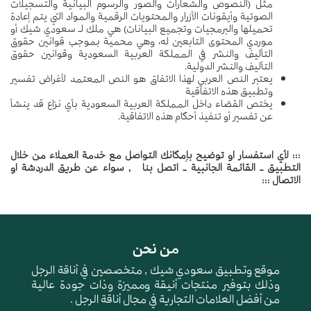
مثل (النصوص والشعارات والصور والرسوم البيانية والتسجيلات
الصوتية وأيقونات الأزرار والمحتويات الرقمية والمواد التي يتم إعادة
تحميلها والبرمجيات وتجميع البيانات) هي ملك لـ سعودي شيك أو
موردي المحتوى التابعين له، وهي محمية بموجب قوانين حقوق
التأليف والنشر في المملكة العربية السعودية وقوانين حقوق
التأليف والنشر الدولية.
يعتبر النص العربي لهذا الاتفاق هو النص المعتمد لأغراض تفسير
وتطبيق هذه الاتفاقية
يختص القضاء داخل المملكة العربية السعودية بأي نزاع قد ينشأ
عن تفسير أو تنفيذ أحكام هذه الاتفاقية.
::: لأي استفسار او توضيح بإمكانك التواصل مع خدمة العملاء من خلال
التطبيق - القائمة الجانبية - اتصل بنا , سواء عن طريق الدردشة او
الاتصال :::
من نحن
موقع وتطبيق سعودي شيك , متخصصين في أناقة الرجل
وذلك بتوفير منتجات أنيقة ومميزة وذات جودة عالية
من أفضل العلامات التجارية في مجال أناقة الرجل .