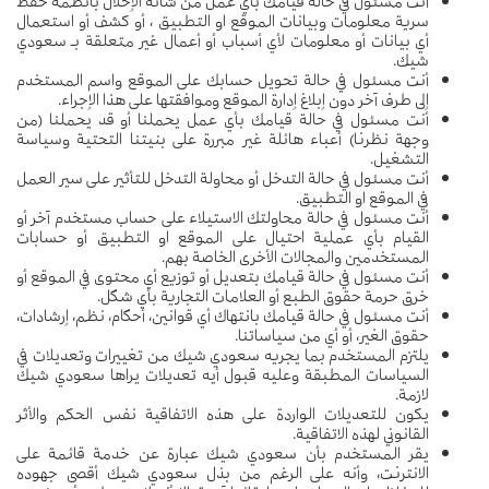
أنت مسئول في حالة قيامك بأي عمل من شأنه الإخلال بأنظمة حفظ
سرية معلومات وبيانات الموقع او التطبيق ، أو كشف أو استعمال
أي بيانات أو معلومات لأي أسباب أو أعمال غير متعلقة بـ سعودي
شيك.
أنت مسئول في حالة تحويل حسابك على الموقع واسم المستخدم
إلى طرف آخر دون إبلاغ إدارة الموقع وموافقتها على هذا الإجراء.
أنت مسئول في حالة قيامك بأي عمل يحملنا أو قد يحملنا (من
وجهة نظرنا) أعباء هائلة غير مبررة على بنيتنا التحتية وسياسة
التشغيل.
أنت مسئول في حالة التدخل أو محاولة التدخل للتأثير على سير العمل
في الموقع او التطبيق.
أنت مسئول في حالة محاولتك الاستيلاء على حساب مستخدم آخر أو
القيام بأي عملية احتيال على الموقع او التطبيق أو حسابات
المستخدمين والمجالات الأخرى الخاصة بهم.
أنت مسئول في حالة قيامك بتعديل أو توزيع أي محتوى في الموقع أو
خرق حرمة حقوق الطبع أو العلامات التجارية بأي شكل.
أنت مسئول في حالة قيامك بانتهاك أي قوانين، أحكام، نظم، إرشادات،
حقوق الغير، أو أي من سياساتنا.
يلتزم المستخدم بما يجريه سعودي شيك من تغييرات وتعديلات في
السياسات المطبقة وعليه قبول أيه تعديلات يراها سعودي شيك
لازمة.
يكون للتعديلات الواردة على هذه الاتفاقية نفس الحكم والأثر
القانوني لهذه الاتفاقية.
يقر المستخدم بأن سعودي شيك عبارة عن خدمة قائمة على
الانترنت، وأنه على الرغم من بذل سعودي شيك أقصى جهوده