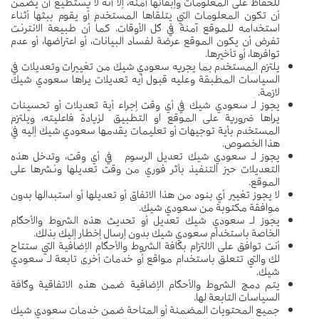
للحفاظ على المعلومات وإبقائها آمنة، إلا أنه لا يستطيع أن يضمن
أن تكون المعلومات التي يتلقاها المستخدم أو يقوم ببثها أثناء
استخدامه للموقع آمنة في كل الأوقات. كما أن طبيعة الانترنت
تفرض أن يكون الموقع عرضة لفساد البيانات، أو اعتراضها، أو عدم
توافرها، أو تأخيرها.
يلتزم المستخدم بما يجريه سعودي شيك من تغييرات وتعديلات في
السياسات المطبقة وعليه قبول أيه تعديلات يراها سعودي شيك
لازمة.
يجوز لـ سعودي شيك في أي وقت إجراء أية تعديلات أو تحسينات
يراها ضرورية على الموقع او التطبيق لزيادة فاعليته، ويلتزم
المستخدم بأية توجيهات أو تعليمات يقدمها سعودي شيك إليه في
هذا الخصوص.
يجوز لـ سعودي شيك تعديل الرسوم في أي وقت، وتدخل هذه
التعديلات حيز التنفيذ بأثر فوري من وقت تعديلها ونشرها على
الموقع.
لا يجوز تغيير أي بنود من هذا الاتفاق أو تعديلها أو استبدالها بدون
موافقة مكتوبة من سعودي شيك.
يجوز لـ سعودي شيك تعديل أو تحديث هذه الشروط والأحكام
الخاصة باستخدام سعودي شيك بدون إرسال إخطار إليك بذلك.
أنت توافق على الالتزام بكافة الشروط والأحكام الإضافية التي ستتاح
لك والتي تتعلق باستخدام مواقع أو خدمات أخرى تابعة لـ سعودي
شيك.
يتم دمج الشروط والأحكام الإضافية ضمن هذه الاتفاقية وكافة
السياسات التابعة لها.
جميع المحتويات المضمنة أو المتاحة ضمن خدمات سعودي شيك