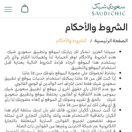
الشروط والأحكام
الصفحة الرئيسية
الشروط والأحكام
عميلنا العزيز: نشكر لك زيارتك لموقع وتطبيق سعودي شيك .
هذه الشروط والأحكام توفر الحماية لنا ولعملائنا الكرام ولأي زائر
يستخدم هذا الموقع. الرجاء قراءة الشروط التالية بعناية قبل
استخدام الموقع والتطبيق.
يشترط لحصولك على عضوية الموقع بلوغك سن 18 عامًا.
إذا كنت أقل من 18 عامًا، يمكنك استخدام خدمات موقع او تطبيق
سعودي شيك فقط تحت إشراف أحد الوالدين أو الوصي القانوني.
مع عدم الإخلال بأي حقوق أخرى ل موقع او تطبيق سعودي شيك
بموجب هذه الاتفاقية أو القانون، يحتفظ موقع وتطبيق سعودي
شيك بالحق في تقييد وصولك إلى الموقع أو إلغاء عضويتك إذا رأى
في أي وقت أنك لم تبلغ سن 18 عامًا.
إذا كنت تسجل ككيان تجاري، فانك تقر بأن لديك سلطة إلزام هذا
الكيان باتفاقية الاستخدام هذه، وأنك والكيان التجاري الذي تمثله
سوف تخضعون لجميع القوانين السارية المتعلقة بالتجارة
الالكترونية عبر شبكة الانترنت وغيرها من القوانين ذات الصلة.
في الخدمات التي تتطلب التسجيل: فانه من خلال تسجيلك للحصول