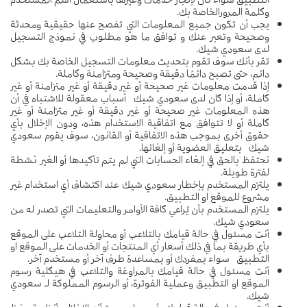
وكلمة المرورالخاصة بك.
يجب أن تكون جميع المعلومات التي تفصح عنها حقيقية ومحدثة
وصحيحة وتعبر عنك و توافق ما هو مطلوب في نموذج التسجيل
لدى سعودي شيك.
تقر بأنك سوف تقوم بتحديث معلومات التسجيل الخاصة بك بشكل
دائم، حتى تصبح دائمًا دقيقة وصحيحة ومتزامنة وكاملة.
إذا قدمت معلومات غير صحيحة أو غير دقيقة أو غير متزامنة أو غير
كاملة، أو إذا كان لدى سعودي شيك أسباب معقولة للاشتباه في أن
هذه المعلومات غير صحيحة أو غير دقيقة أو غير متزامنة أو غير
كاملة أو لا تتوافق مع اتفاقية الاستخدام هذه، ودون الإخلال بأي
حقوق أخرى بموجب هذه الاتفاقية أو القانون، سوف يقوم سعودي
شيك بتعليق العضوية أو إلغائها.
نحتفظ بالحق في إلغاء الحسابات التي لم يتم تأكيدها أو الغير نشطة
لفترة طويلة.
يلتزم المستخدم بإخطار سعودي شيك عند اكتشاف أي استخدام غير
مشروع للموقع او التطبيق.
يلتزم المستخدم بأن يُراعي كافة الأوامر والتعليمات التي تصدر له من
سعودي شيك.
أنت مسئول في حالة قيامك بالتلاعب أو محاولة التلاعب على الموقع
بأي طريقة بما في ذلك أسعار أي المنتجات أو الخدمات على الموقع او
التطبيق سواء بمفردك أو بمساعدة طرف آخر أو مستخدم آخر.
أنت مسئول في حالة قيامك بالمراوغة والتلاعب في هيكلية رسوم
الموقع او التطبيق وعملية الفوترة، أو الرسوم المملوكة لـ سعودي
شيك.