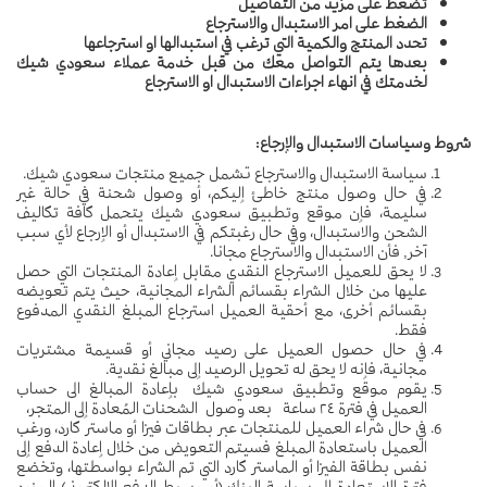
تضغط على مزيد من التفاصيل
الضغط على امر الاستبدال والاسترجاع
تحدد المنتج والكمية التي ترغب في استبدالها او استرجاعها
بعدها يتم التواصل معك من قبل خدمة عملاء سعودي شيك
لخدمتك في انهاء اجراءات الاستبدال او الاسترجاع
شروط وسياسات الاستبدال والإرجاع:
سياسة الاستبدال والاسترجاع تشمل جميع منتجات سعودي شيك.
في حال وصول منتج خاطئ إليكم، أو وصول شحنة في حالة غير
سليمة، فإن موقع وتطبيق سعودي شيك يتحمل كافة تكاليف
الشحن والاستبدال، وفي حال رغبتكم في الاستبدال أو الإرجاع لأي سبب
آخر, فأن الاستبدال والاسترجاع مجانا.
لا يحق للعميل الاسترجاع النقدي مقابل إعادة المنتجات التي حصل
عليها من خلال الشراء بقسائم الشراء المجانية، حيث يتم تعويضه
بقسائم أخرى، مع أحقية العميل استرجاع المبلغ النقدي المدفوع
فقط.
في حال حصول العميل على رصيد مجاني أو قسيمة مشتريات
مجانية، فإنه لا يحق له تحويل الرصيد إلى مبالغ نقدية.
يقوم موقع وتطبيق سعودي شيك بإعادة المبالغ الى حساب
العميل في فترة ٢٤ ساعة بعد وصول الشحنات المُعادة إلى المتجر،
في حال شراء العميل للمنتجات عبر بطاقات فيزا أو ماستر كارد، ورغب
العميل باستعادة المبلغ فسيتم التعويض من خلال إعادة الدفع إلى
نفس بطاقة الفيزا أو الماستر كارد التي تم الشراء بواسطتها، وتخضع
فترة الاستعادة إلى سياسة البنك (أو وسيط الدفع الإلكتروني) المزود