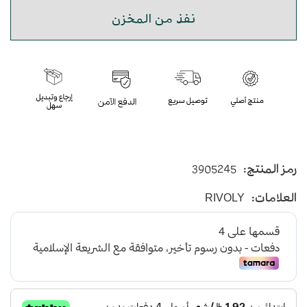
نفذ من المخزن
رمز المنتج:
3905245
العلامات:
RIVOLY