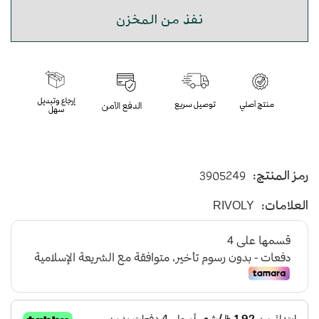
نفذ من المخزن
رمز المنتج:
3905249
العلامات:
RIVOLY