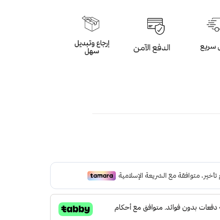
م داخلي مميز مناسبة للباوربانك
ة