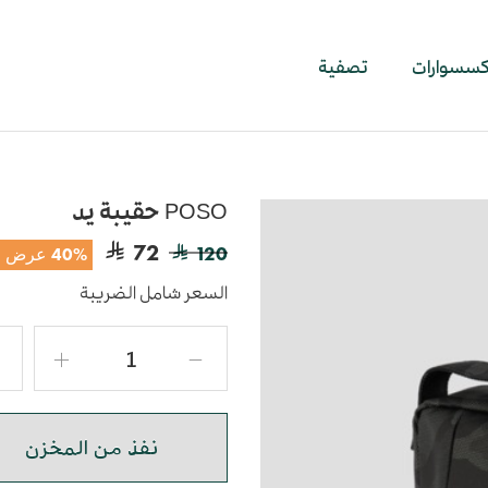
اكسسوارات
تصفية
POSO حقيبة يد
72
120
40% عرض
السعر شامل الضريبة
نفذ من المخزن