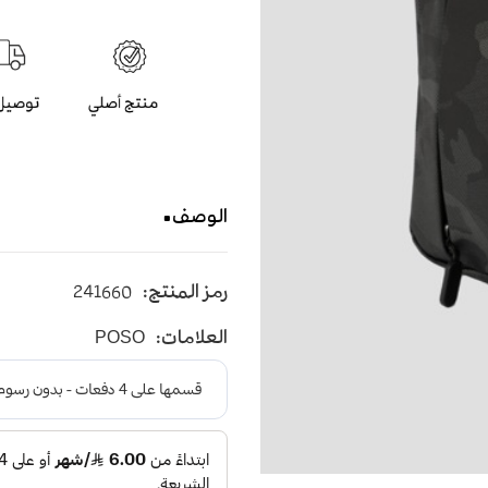
الوصف
POSO حقيبة يد
رمز المنتج:
241660
USB مقاومة للماء باللون الاسود الجيشي مزودة بمنفذ شحن
العلامات:
POSO
بسحاب بفتحة كاملة و بتقسي
والجوالات والوثائق الشخصي
PS-822