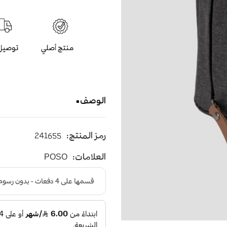
الوصف
POSO حقيبة يد
رمز المنتج:
241655
USB مقاومة للماء باللون الاسود مزودة بمنفذ شحن
العلامات:
POSO
بسحاب بفتحة كاملة و بتقسي
والجوالات والوثائق الشخصي
PS-821