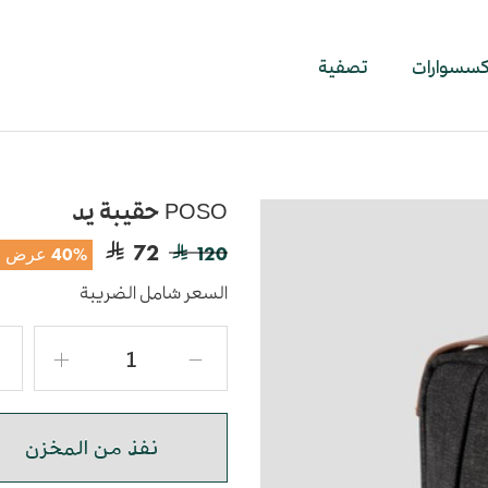
اكسسوارات
تصفية
POSO حقيبة يد
72
120
40% عرض
السعر شامل الضريبة
نفذ من المخزن