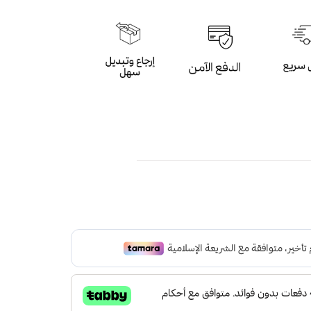
م داخلي مميز مناسبة للباوربانك
ة