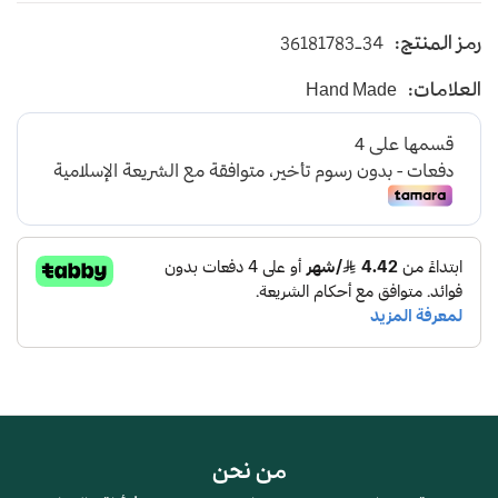
حذاء شرقي مطرز ولادي باللون الكحلي بأسلوب عصري
رمز المنتج:
36181783-34
يأتي بأرضية متوسطة الإرتفاع باللون الاسود
العلامات:
Hand Made
و طبقة اسفنجية عالية الجودة لتعطي شعور بالراحة
ومقاومة الإنزلاق و التآكل
من نحن