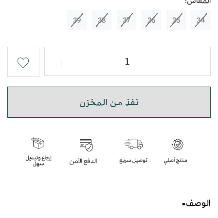
المقاس:
39
38
37
36
35
34
نفذ من المخزن
الوصف