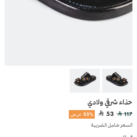
حذاء شرقي ولادي
53
117
55% عرض
السعر شامل الضريبة