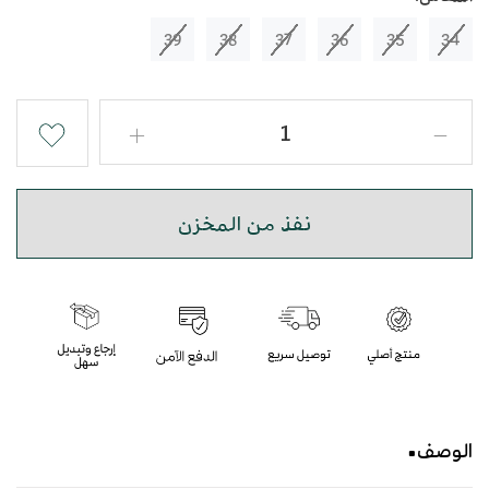
39
38
37
36
35
34
نفذ من المخزن
الوصف