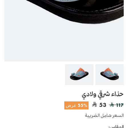
حذاء شرقي ولادي
53
117
55% عرض
السعر شامل الضريبة
المقاس: