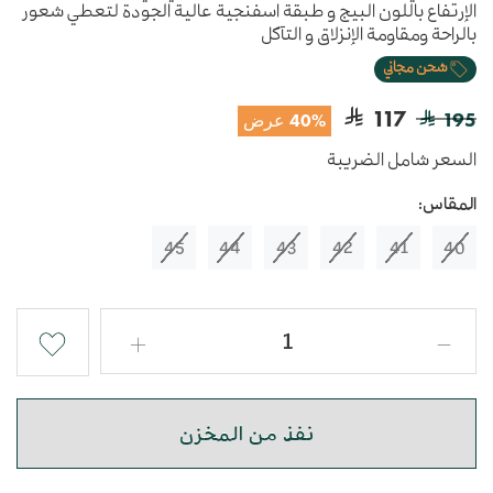
الإرتفاع باللون البيج و طبقة اسفنجية عالية الجودة لتعطي شعور
بالراحة ومقاومة الإنزلاق و التآكل
شحن مجاني
117
195
40% عرض
السعر شامل الضريبة
المقاس:
45
44
43
42
41
40
نفذ من المخزن