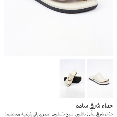
حذاء شرقي سادة
حذاء شرقي سادة باللون البيج بأسلوب عصري يأتي بأرضية منخفضة