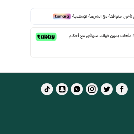
دة لتعطي شعور بالراحة أثناء المشي