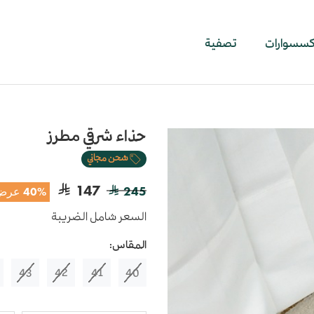
اكسسوارات
تصفية
حذاء شرقي مطرز
شحن مجاني
147
245
40% عرض
السعر شامل الضريبة
المقاس:
43
42
41
40