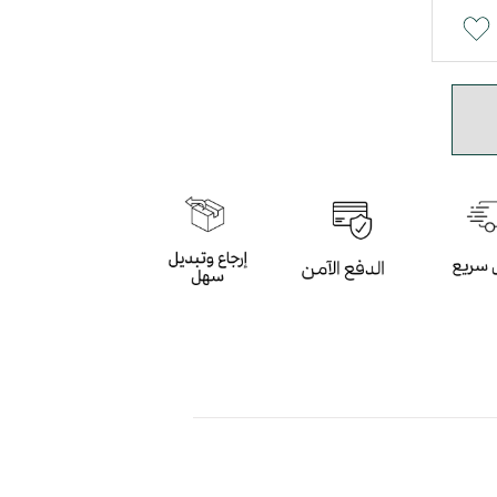
سطة الارتفاع مريحة باللون السماوي
وي