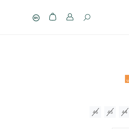
46
45
44