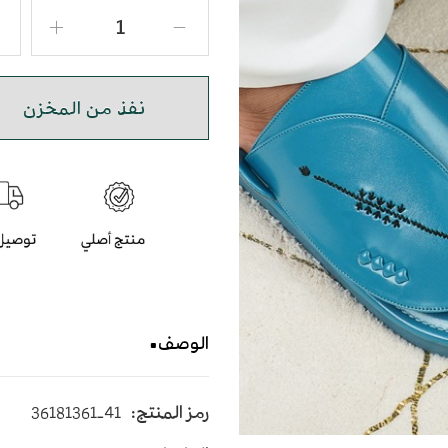
نفذ من المخزن
الوصف
حذاء شرقي مطرز بأرضية متو
رمز المنتج:
36181361-41
و مشط الحذاء باللون السما