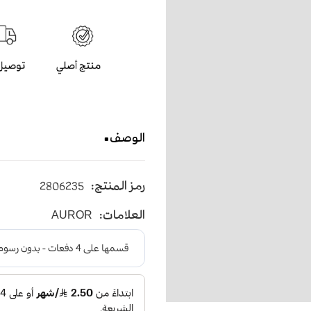
الوصف
قلم مميز بمجسم الافعى بالل
رمز المنتج:
2806235
العلامات:
AUROR