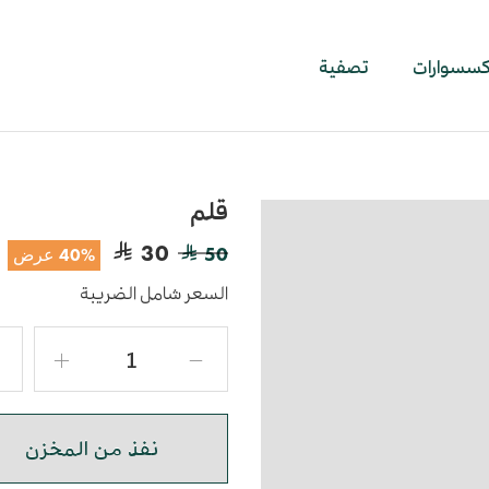
اكسسوارات
تصفية
قلم
30
50
40% عرض
السعر شامل الضريبة
نفذ من المخزن