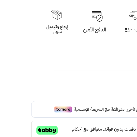
ون الازرق ورأس الافعى باللون الذهبي