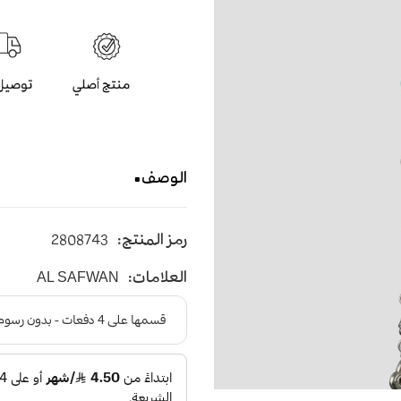
الوصف
سبحة عقيق صناعي باللون الاخضر
رمز المنتج:
2808743
العلامات:
AL SAFWAN