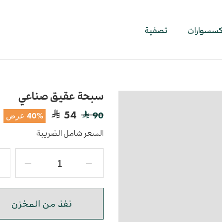
اكسسوارات
تصفية
سبحة عقيق صناعي
54
90
40% عرض
السعر شامل الضريبة
نفذ من المخزن