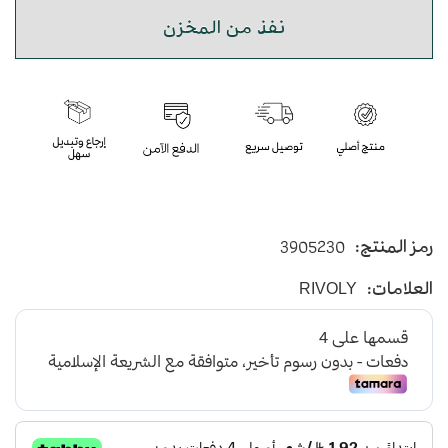
نفذ من المخزن
رمز المنتج:
3905230
العلامات:
RIVOLY