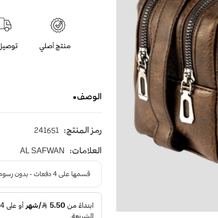
الوصف
حقيبة يد فاخرة من الجلد بحج
رمز المنتج:
241651
تخزين علوية بسحابين و وحد
للتخزين و مقبض مبتكر ي
العلامات:
AL SAFWAN