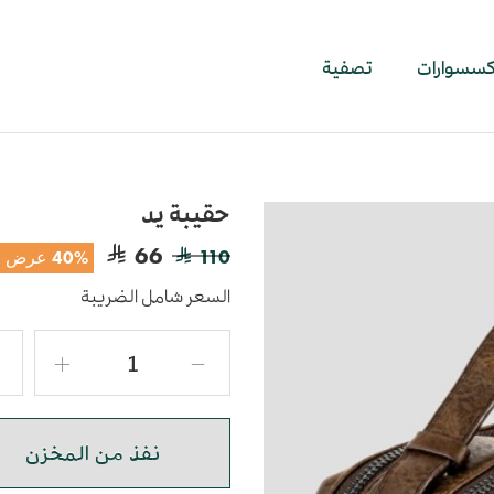
اكسسوارات
تصفية
حقيبة يد
66
110
40% عرض
السعر شامل الضريبة
نفذ من المخزن