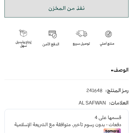
نفذ من المخزن
الوصف
حقيبة يد مميزة من الشامواه باللون الاسود تحتوي على
رمز المنتج:
241648
وحدتي تخزين علوية لتوفر مساحة ملائمة للتخزين و
مقبض لسهولة الحمل
العلامات:
AL SAFWAN