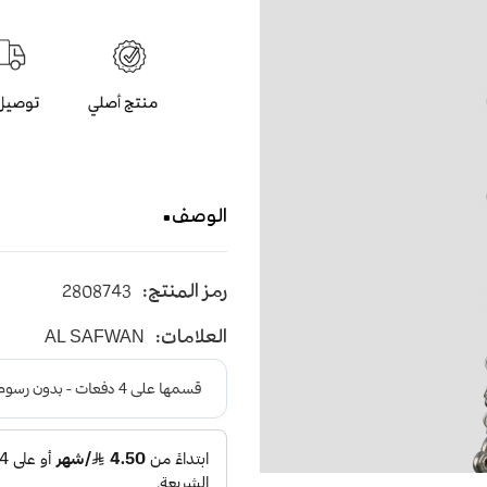
الوصف
سبحة عقيق صناعي باللون الاخضر
رمز المنتج:
2808743
العلامات:
AL SAFWAN