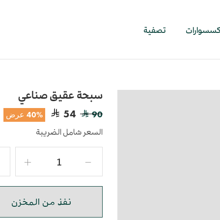
اكسسوارات
تصفية
سبحة عقيق صناعي
54
90
40% عرض
السعر شامل الضريبة
نفذ من المخزن