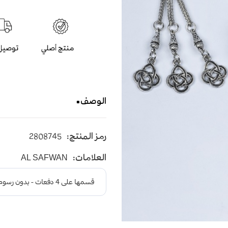
الوصف
سبحة عقيق صناعي باللون الازرق 
رمز المنتج:
2808745
العلامات:
AL SAFWAN