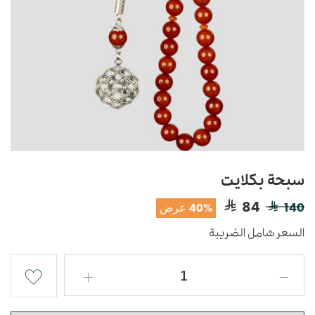
سبحة بكلايت
84
140
40% عرض
السعر شامل الضريبة