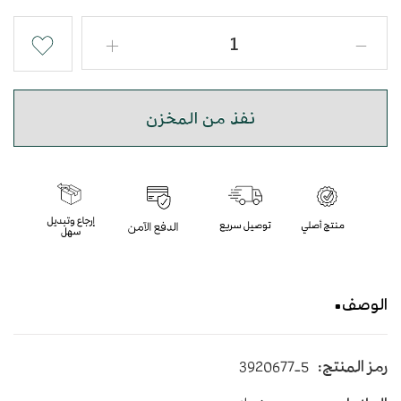
نفذ من المخزن
الوصف
خاتم كلاسيكي مزخرف من الفضة الايطالية عيار 925
رمز المنتج:
3920677-5
بحجر الاونكس البيضاوي باللون الاسود بتصميم مميز
مرصع باحجار الزيركون