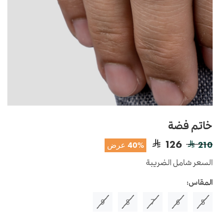
خاتم فضة
126
210
40% عرض
السعر شامل الضريبة
المقاس:
9
8
7
6
5