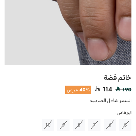
خاتم فضة
114
190
40% عرض
السعر شامل الضريبة
المقاس:
10
9
8
7
6
5