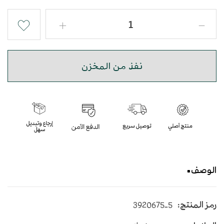
نفذ من المخزن
الوصف
خاتم كلاسيكي مزخرف من الفضة الايطالية عيار 925
رمز المنتج:
3920675-5
بحجر الاونكس البيضاوي باللون الاسود