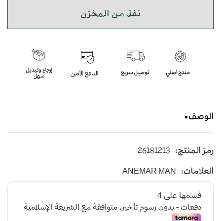
نفذ من المخزن
الوصف
ساعة من انيمارمان بتصميم عصري بسوار سيراميك
رمز المنتج:
26181213
مضمونة لمدة عام
العلامات:
ANEMAR MAN