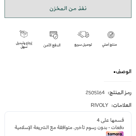
نفذ من المخزن
الوصف
كبك
رمز المنتج:
2505164
العلامات:
RIVOLY