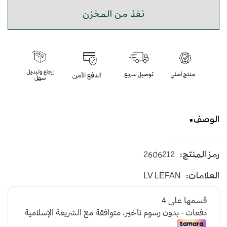
نفذ من المخزن
الوصف
قلم
رمز المنتج:
2606212
العلامات:
LV LEFAN