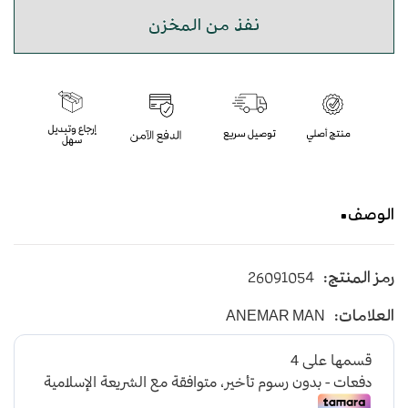
نفذ من المخزن
الوصف
طقم اكسسوار انيمارمان مميز يتكون الطقم من قلم
رمز المنتج:
26091054
وكبك وساعة مضمونة لمدة عام
العلامات:
ANEMAR MAN