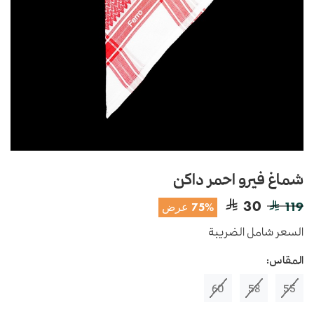
شماغ فيرو احمر داكن
30
119
75% عرض
السعر شامل الضريبة
المقاس:
60
58
55