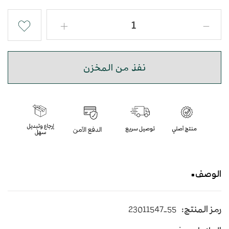
نفذ من المخزن
الوصف
شماغ فيرو احمر داكن بتصميم عصري مميز قطن %100
رمز المنتج:
23011547-55
R-49