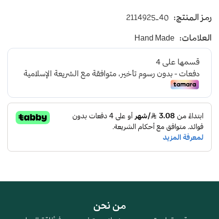
صندل رجالي بجودة عالية
رمز المنتج:
2114925-40
أرضية مريحة - اللون أسود
العلامات:
Hand Made
من نحن