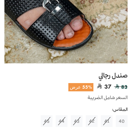
صندل رجالي
37
83
55% عرض
السعر شامل الضريبة
المقاس:
45
44
43
42
41
40