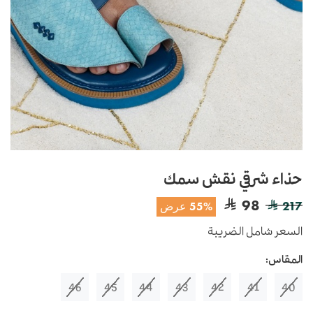
حذاء شرقي نقش سمك
98
217
55% عرض
السعر شامل الضريبة
المقاس:
46
45
44
43
42
41
40