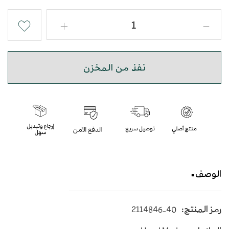
نفذ من المخزن
الوصف
حذاء شرقي نقش سمك بجودة عالية
رمز المنتج:
2114846-40
متوسط الارتفاع - اللون أزرق وسماوي