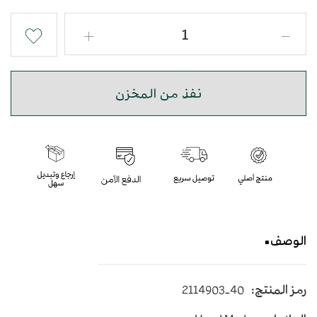
نفذ من المخزن
الوصف
حذاء شرقي نقش سحلية بجودة عالية
رمز المنتج:
2114903-40
متوسط الارتفاع - اللون بني وسكري