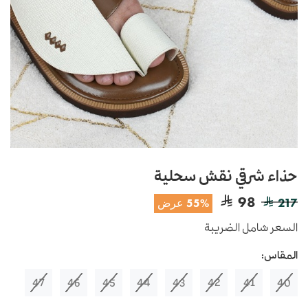
حذاء شرقي نقش سحلية
98
217
55% عرض
السعر شامل الضريبة
المقاس:
47
46
45
44
43
42
41
40