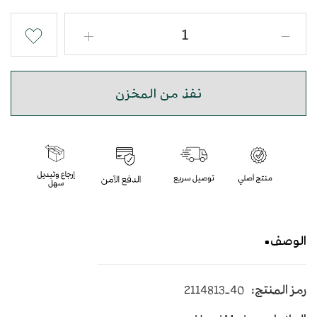
نفذ من المخزن
الوصف
حذاء شرقي نقش سحلية بجودة عالية
رمز المنتج:
2114813-40
متوسط الارتفاع - اللون أبيض وأسود