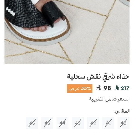
حذاء شرقي نقش سحلية
98
217
55% عرض
السعر شامل الضريبة
المقاس:
46
45
44
43
42
41
40