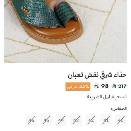
حذاء شرقي نقش ثعبان
98
217
55% عرض
السعر شامل الضريبة
المقاس:
46
45
44
43
42
41
40