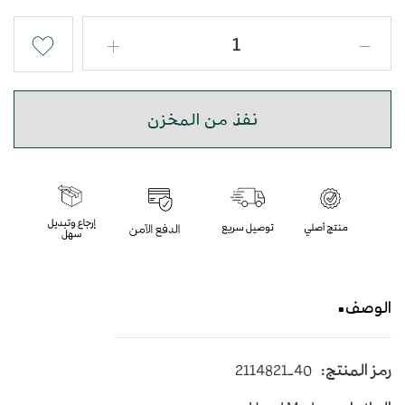
نفذ من المخزن
الوصف
حذاء شرقي نقش ثعبان بجودة عالية
رمز المنتج:
2114821-40
متوسط الارتفاع - اللون بني فاتح وأخضر