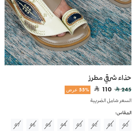
حذاء شرقي مطرز
110
245
55% عرض
السعر شامل الضريبة
المقاس:
47
46
45
44
43
42
41
40