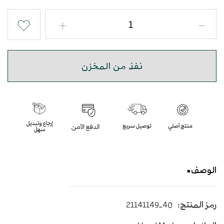
نفذ من المخزن
الوصف
حذاء شرقي مطرز بجودة عالية
رمز المنتج:
21141149-40
متوسط الارتفاع - اللون كاكي وسكري