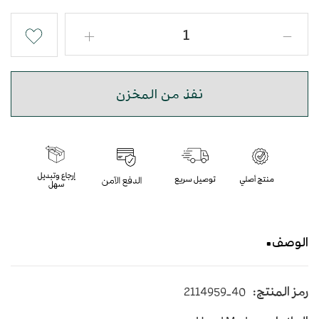
نفذ من المخزن
الوصف
حذاء شرقي تطريز يدوي وجلد طبيعي بأرضية مميزة
رمز المنتج:
2114959-40
ومبتكرة لتمنح أعلى درجات الراحة
متوسط الارتفاع - اللون أصفر