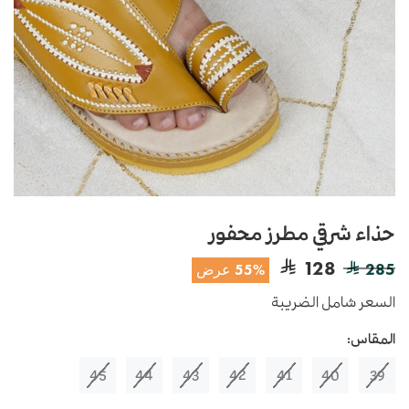
حذاء شرقي مطرز محفور
128
285
55% عرض
السعر شامل الضريبة
المقاس:
45
44
43
42
41
40
39