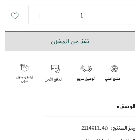
نفذ من المخزن
الوصف
حذاء شرقي مبتكر بجودة عالية
رمز المنتج:
2114913-40
متوسط الارتفاع - اللون أبيض وأصفر