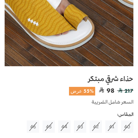
حذاء شرقي مبتكر
98
217
55% عرض
السعر شامل الضريبة
المقاس:
46
45
44
43
42
41
40