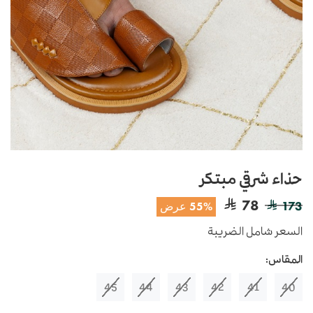
حذاء شرقي مبتكر
78
173
55% عرض
السعر شامل الضريبة
المقاس:
45
44
43
42
41
40