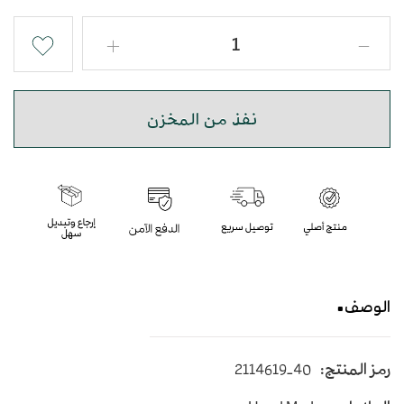
نفذ من المخزن
الوصف
حذاء شرقي مبتكر بجودة عالية
رمز المنتج:
2114619-40
متوسط الارتفاع - اللون بني أشقر