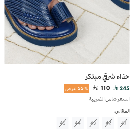
حذاء شرقي مبتكر
110
245
55% عرض
السعر شامل الضريبة
المقاس:
45
44
43
42
41