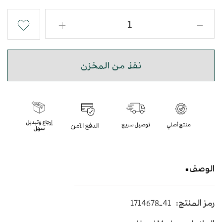
نفذ من المخزن
الوصف
حذاء شرقي مبتكر بجودة عالية
رمز المنتج:
1714678-41
أرضية فليكس مرتفعة - اللون أزرق