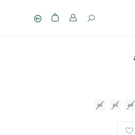
46
45
44