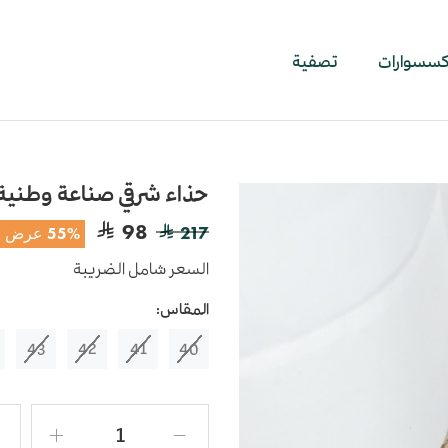
اكسسوارات
تصفية
حذاء شرقي صناعة وطنية
98
217
55% عرض
السعر شامل الضريبة
المقاس:
43
42
41
40