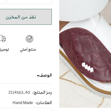
نفذ من المخزن
الوصف
حذاء شرقي صناعة وطنية بج
رمز المنتج:
2114563-40
العلامات:
Hand Made