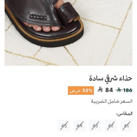
حذاء شرقي سادة
84
186
55% عرض
السعر شامل الضريبة
المقاس:
45
44
43
42
41