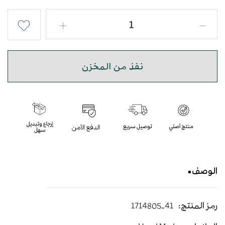
نفذ من المخزن
الوصف
حذاء شرقي سادة أرضية فليكس بجودة عالية
رمز المنتج:
1714805-41
عالي الارتفاع - اللون بني غامق