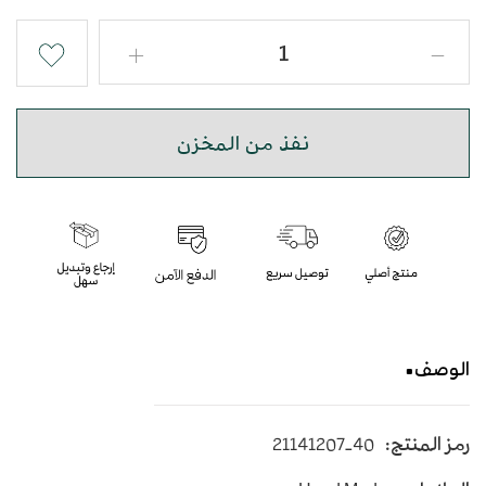
نفذ من المخزن
الوصف
حذاء شرقي نقش ثعبان بجودة عالية
رمز المنتج:
21141207-40
متوسط الارتفاع - اللون أسود وأخضر