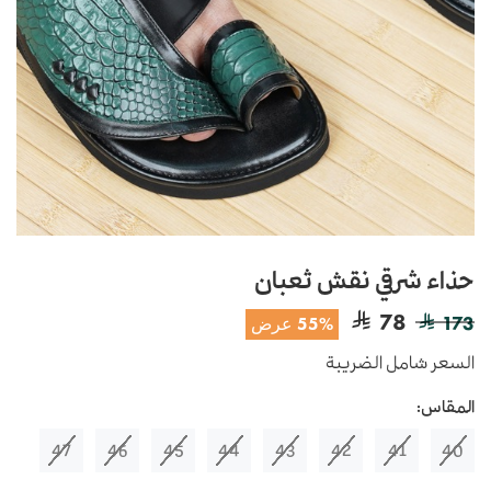
حذاء شرقي نقش ثعبان
78
173
55% عرض
السعر شامل الضريبة
المقاس:
47
46
45
44
43
42
41
40