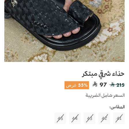
حذاء شرقي مبتكر
97
215
55% عرض
السعر شامل الضريبة
المقاس:
45
44
43
42
41