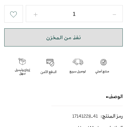
نفذ من المخزن
الوصف
حذاء شرقي مبتكر بجودة عالية
رمز المنتج:
17141228-41
متوسط الارتفاع - اللون أسود