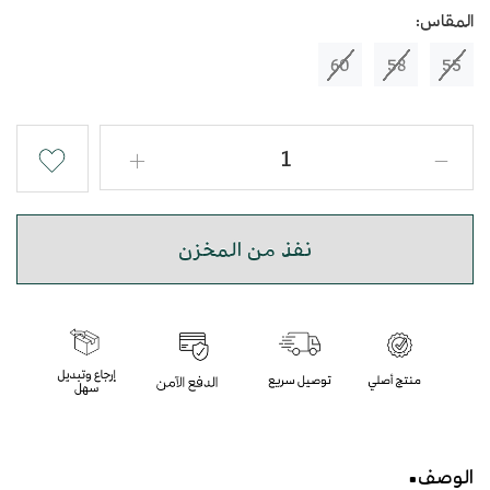
المقاس:
60
58
55
نفذ من المخزن
الوصف