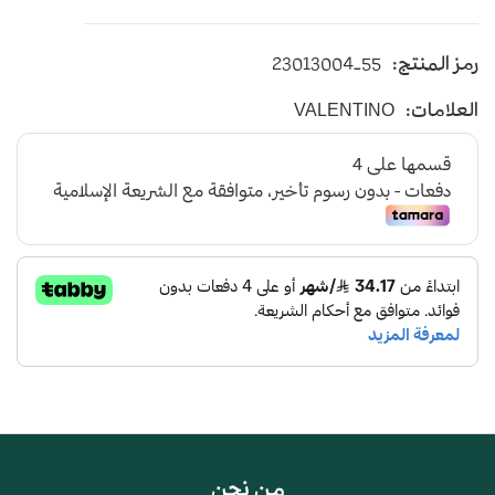
قطن100% VR-2 شماغ احمر كلاسيك فالنتينو
رمز المنتج:
23013004-55
صناعة ايطالية
العلامات:
VALENTINO
من نحن