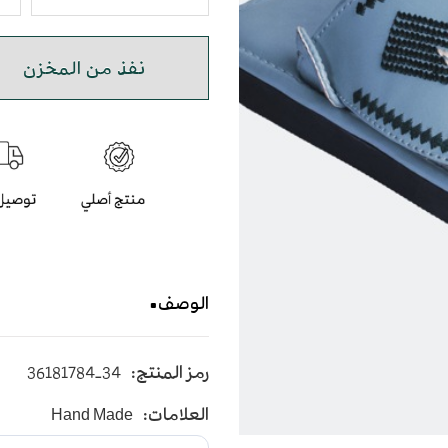
نفذ من المخزن
الوصف
حذاء شرقي مطرز ولادي بال
رمز المنتج:
36181784-34
يأتي بأرضية متوسطة الإرتفاع
العلامات:
Hand Made
و طبقة اسفنجية عالية الجودة