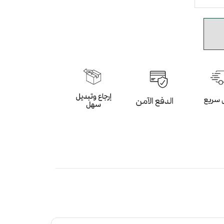
لون السماوي بأسلوب عصري
 باللون السماوي
 لتعطي شعور بالراحة ومقاومة الإنزلاق و التآكل