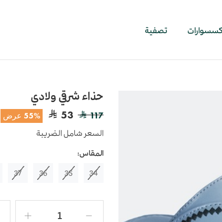
اكسسوارات
تصفية
حذاء شرقي ولادي
53
117
55% عرض
السعر شامل الضريبة
المقاس:
37
36
35
34