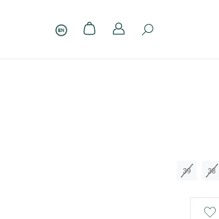
39
38