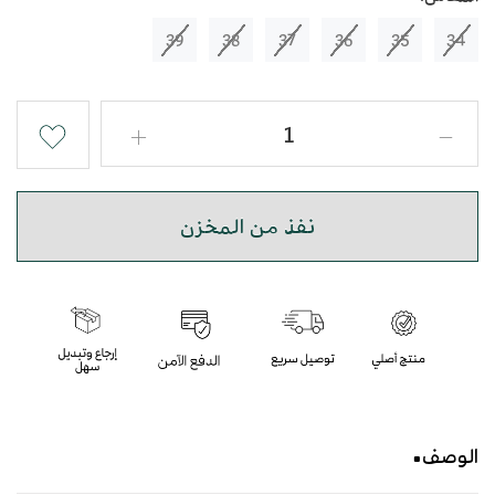
39
38
37
36
35
34
نفذ من المخزن
الوصف