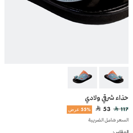
حذاء شرقي ولادي
53
117
55% عرض
السعر شامل الضريبة
المقاس: