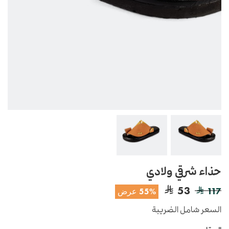
حذاء شرقي ولادي
53
117
55% عرض
السعر شامل الضريبة