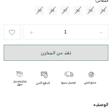
المقاس:
39
38
37
36
35
34
نفذ من المخزن
الوصف