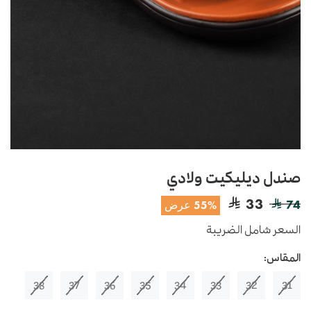
صندل ديليكيت ولادي
33
74
55% عرض
السعر شامل الضريبة
المقاس:
38
37
36
35
34
33
32
31