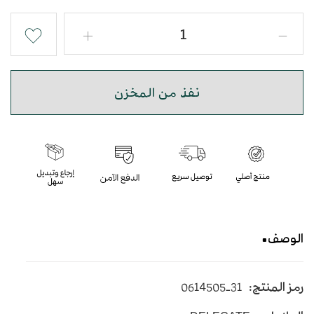
نفذ من المخزن
الوصف
صندل ديليكيت ولادي بجودة عالية ومريحة اللون بني
رمز المنتج:
0614505-31
صناعة صينية