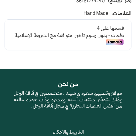
رمز المنتج:
36181774-40
عصري
يأتي بأرضية متوسطة الإرتفاع باللون البرتقالي
العلامات:
Hand Made
و طبقة اسفنجية عالية الجودة لتعطي شعور بالراحة
ومقاومة الإنزلاق و التآكل
من نحن
موقع وتطبيق سعودي شيك , متخصصين في أناقة الرجل
وذلك بتوفير منتجات أنيقة ومميزة وذات جودة عالية
من أفضل العلامات التجارية في مجال أناقة الرجل .
الشروط والأحكام