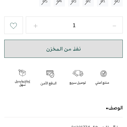
45
44
43
42
41
40
نفذ من المخزن
الوصف
حذاء شرقي نقش ثعبان باللون البرتقالي بأسلوب