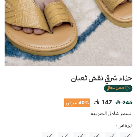
حذاء شرقي نقش ثعبان
شحن مجاني
147
245
40% عرض
السعر شامل الضريبة
المقاس: