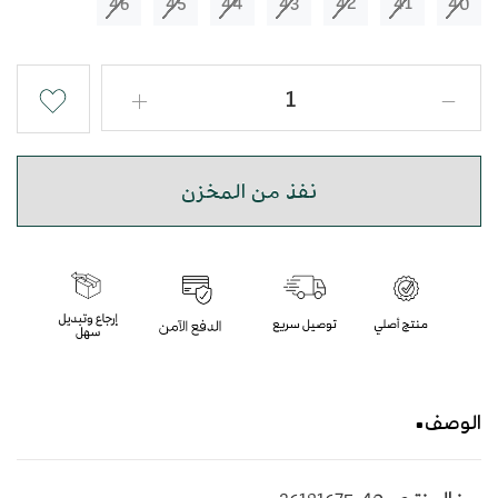
46
45
44
43
42
41
40
نفذ من المخزن
الوصف
حذاء شرقي مطرز باللون الاسمنتي بأسلوب عصري