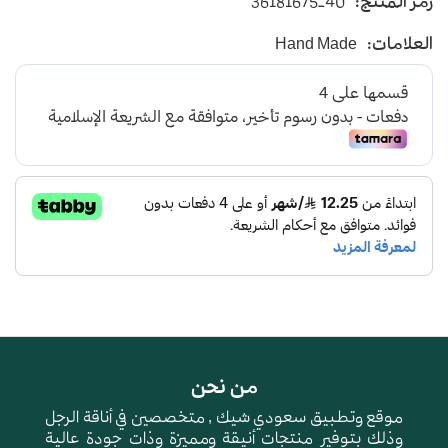
رمز المنتج:
36181675-40
يأتي بأرضية متوسطة الإرتفاع باللون الابيض
العلامات:
Hand Made
و طبقة اسفنجية عالية الجودة لتعطي شعور بالراحة
ومقاومة الإنزلاق و التآكل
من نحن
موقع وتطبيق سعودي شيك , متخصصين في أناقة الرجل
وذلك بتوفير منتجات أنيقة ومميزة وذات جودة عالية