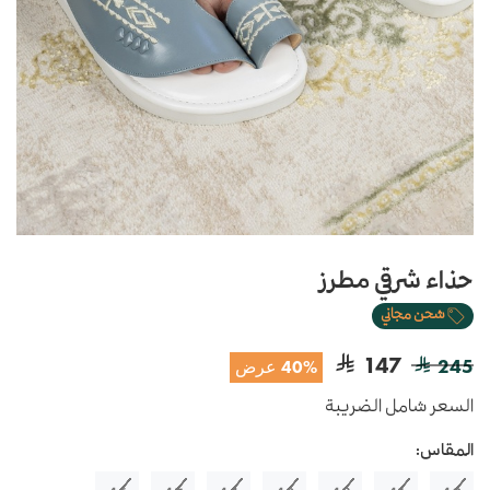
حذاء شرقي مطرز
شحن مجاني
147
245
40% عرض
السعر شامل الضريبة
المقاس: