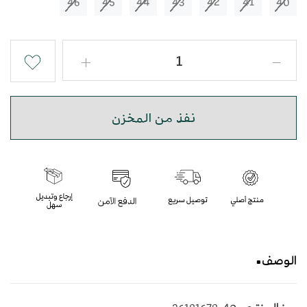
46
45
44
43
42
41
40
نفذ من المخزن
الوصف
حذاء شرقي مطرز باللون البيج الغامق بأسلوب عصري