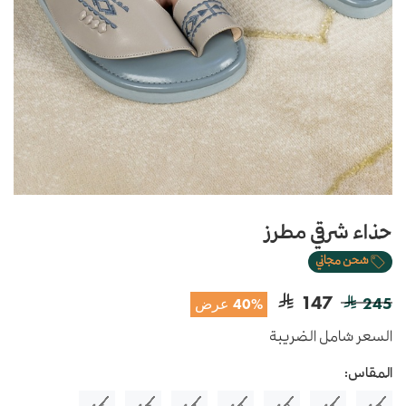
حذاء شرقي مطرز
شحن مجاني
147
245
40% عرض
السعر شامل الضريبة
المقاس: