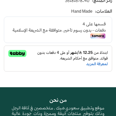
رمز المنتج:
36181678-40
يأتي بأرضية متوسطة الإرتفاع باللون السماوي
العلامات:
Hand Made
و طبقة اسفنجية عالية الجودة لتعطي شعور بالراحة
ومقاومة الإنزلاق و التآكل
من نحن
موقع وتطبيق سعودي شيك , متخصصين في أناقة الرجل
وذلك بتوفير منتجات أنيقة ومميزة وذات جودة عالية