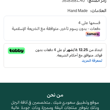
رمز المنتج:
36181681-40
يأتي بأرضية متوسطة الإرتفاع باللون الكحلي
العلامات:
Hand Made
و طبقة اسفنجية عالية الجودة لتعطي شعور بالراحة
ومقاومة الإنزلاق و التآكل
من نحن
موقع وتطبيق سعودي شيك , متخصصين في أناقة الرجل
وذلك بتوفير منتجات أنيقة ومميزة وذات جودة عالية