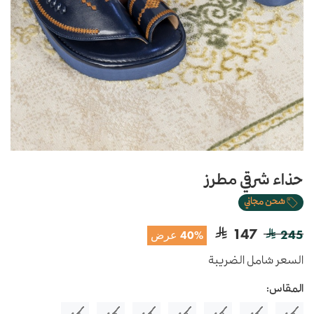
حذاء شرقي مطرز
شحن مجاني
147
245
40% عرض
السعر شامل الضريبة
المقاس: