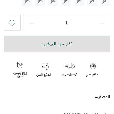
46
45
44
43
42
41
40
نفذ من المخزن
الوصف
حذاء شرقي مطرز باللون الكحلي بأسلوب عصري