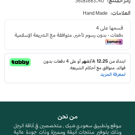
رمز المنتج:
36181683-40
يأتي بأرضية متوسطة الإرتفاع باللون البني
العلامات:
Hand Made
و طبقة اسفنجية عالية الجودة لتعطي شعور بالراحة
ومقاومة الإنزلاق و التآكل
من نحن
موقع وتطبيق سعودي شيك , متخصصين في أناقة الرجل
وذلك بتوفير منتجات أنيقة ومميزة وذات جودة عالية