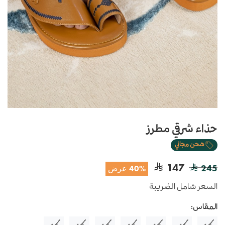
حذاء شرقي مطرز
شحن مجاني
147
245
40% عرض
السعر شامل الضريبة
المقاس: