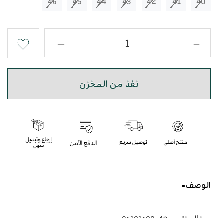
46
45
44
43
42
41
40
نفذ من المخزن
الوصف
حذاء شرقي مطرز باللون البني بأسلوب عصري