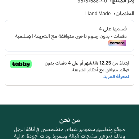
رمز المنتج:
36181688-40
يأتي بأرضية متوسطة الإرتفاع باللون السماوي
العلامات:
Hand Made
و طبقة اسفنجية عالية الجودة لتعطي شعور بالراحة
ومقاومة الإنزلاق و التآكل
من نحن
موقع وتطبيق سعودي شيك , متخصصين في أناقة الرجل
وذلك بتوفير منتجات أنيقة ومميزة وذات جودة عالية