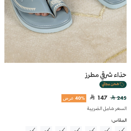
حذاء شرقي مطرز
شحن مجاني
147
245
40% عرض
السعر شامل الضريبة
المقاس: