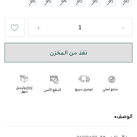
46
45
44
43
42
41
40
نفذ من المخزن
الوصف
حذاء شرقي مطرز باللون السماوي بأسلوب عصري